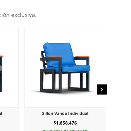
ción exclusiva.
l
Sillón Iris Individual
S
$1.484.652