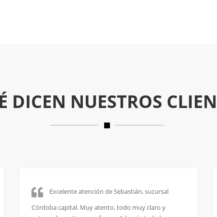
É DICEN NUESTROS CLIEN
Somos de Caleta Olivia - Santa Cruz y decidimos
comprar el sillón Aura que es espectacular. Fui atendida