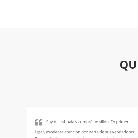
QU
mer
Excelente atención de Sebastián, sucursal
edores.
Córdoba capital. Muy atento, todo muy claro y