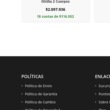
rpos
Ottilia 2 Cuerpos
$2.097.936
2
18 cuotas de $116.552
POLÍTICAS
ENLAC
Política de Envío
Sucurs
Política de Garantía
Puntos
Política de Cambio
Sobre 