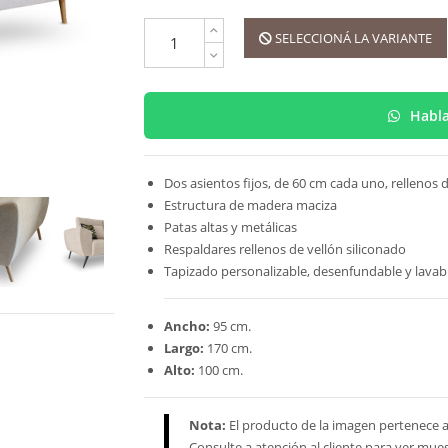
SELECCIONÁ LA VARIANTE
Habla
Dos asientos fijos, de 60 cm cada uno, rellenos
Estructura de madera maciza
Patas altas y metálicas
Respaldares rellenos de vellón siliconado
Tapizado personalizable, desenfundable y lavab
Ancho:
95 cm.
Largo:
170 cm.
Alto:
100 cm.
Nota:
El producto de la imagen pertenece a 
Consulte a atención al cliente para ver mues