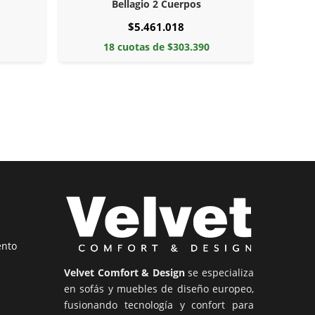
Bellagio 2 Cuerpos
$5.461.018
9
18 cuotas de $303.390
ento
Velvet Comfort & Design
se especializa
en sofás y muebles de diseño europeo,
fusionando tecnología y confort para