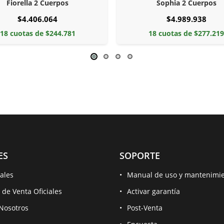
Fiorella 2 Cuerpos
Sophia 2 Cuerpos
$4.406.064
$4.989.938
18 cuotas de $244.781
18 cuotas de $277.21
ES
SOPORTE
ales
Manual de uso y mantenimi
 de Venta Oficiales
Activar garantía
Nosotros
Post-Venta